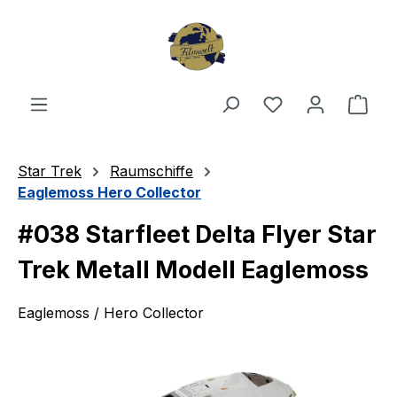
Zum Hauptinhalt springen
Du hast 0 Produ
Ware
Star Trek
Raumschiffe
Eaglemoss Hero Collector
#038 Starfleet Delta Flyer Star
Trek Metall Modell Eaglemoss
Eaglemoss / Hero Collector
Bildergalerie überspringen