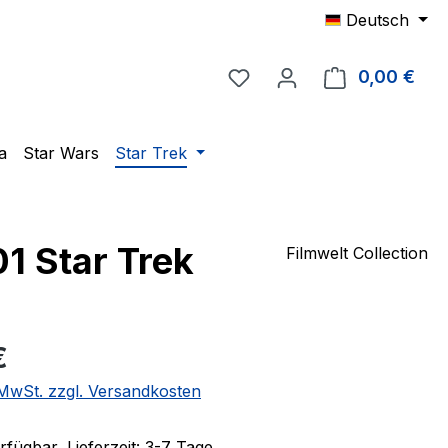
Deutsch
Du hast 0 Produkte auf 
0,00 €
Ware
a
Star Wars
Star Trek
1 Star Trek
Filmwelt Collection
eis:
€
. MwSt. zzgl. Versandkosten
fügbar, Lieferzeit: 3-7 Tage