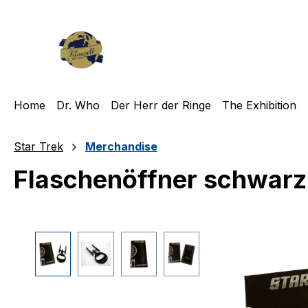
m Hauptinhalt springen
Zur Suche springen
Zur Hauptnavigation springen
Home
Dr. Who
Der Herr der Ringe
The Exhibition
Star Trek
Merchandise
Flaschenöffner schwarz 
Bildergalerie überspringen