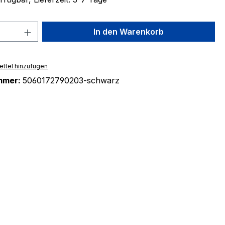
 Anzahl: Gib den gewünschten Wert ein 
In den Warenkorb
ttel hinzufügen
mmer:
5060172790203-schwarz