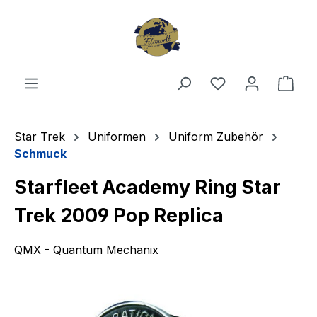
Zum Hauptinhalt springen
Du hast 0 Produ
Ware
Star Trek
Uniformen
Uniform Zubehör
Schmuck
Starfleet Academy Ring Star
Trek 2009 Pop Replica
QMX - Quantum Mechanix
Bildergalerie überspringen