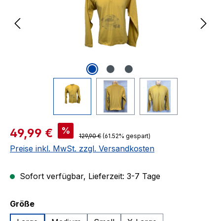
Verkaufspreis:
%
49,99 €
Regulärer Preis:
129,90 €
(61.52% gespart)
Preise inkl. MwSt. zzgl. Versandkosten
Sofort verfügbar, Lieferzeit: 3-7 Tage
auswählen
Größe