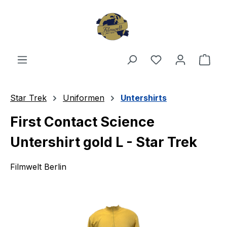
Zum Hauptinhalt springen
Du hast 0 Produ
Ware
Star Trek
Uniformen
Untershirts
First Contact Science
Untershirt gold L - Star Trek
Filmwelt Berlin
Bildergalerie überspringen