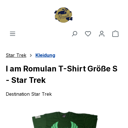
Zum Hauptinhalt springen
Du hast 0 Produ
Ware
Star Trek
Kleidung
I am Romulan T-Shirt Größe S
- Star Trek
Destination Star Trek
Bildergalerie überspringen