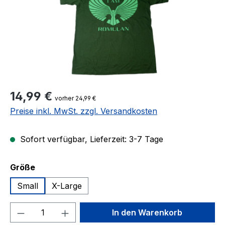
Regulärer Preis:
14,99 €
vorher 24,99 €
Preise inkl. MwSt. zzgl. Versandkosten
Sofort verfügbar, Lieferzeit: 3-7 Tage
auswählen
Größe
Small
X-Large
Produkt Anzahl: Gib den gewünschten We
In den Warenkorb