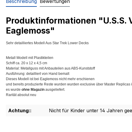
Beschreibung
Bewertungen
Produktinformationen "U.S.S
Eaglemoss"
Sehr detailliertes Modell Aus Star Trek Lower Decks
Metall Modell mit Plastikteilen
Schiff ca. 20 x 12 x 4,5 cm
Material: Metallguss mit Anbauteilen aus ABS-Kunststoff
Ausführung: detailliert von Hand bemalt
Dieses Modell ist bei Eaglemoss nicht mehr erschienen
und bereits produzierte Reste wurden wurden exclusive über Master Replicas i
es wurde
ohne Magazin
ausgeliefert.
Rarität absolut neu
Achtung::
Nicht für Kinder unter 14 Jahren gee