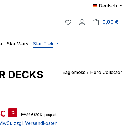
Deutsch
Du hast 0 Produkte auf 
0,00 €
Ware
a
Star Wars
Star Trek
ER DECKS
Eaglemoss / Hero Collector
is:
 €
%
Regulärer Preis:
199,99 €
(20% gespart)
. MwSt. zzgl. Versandkosten