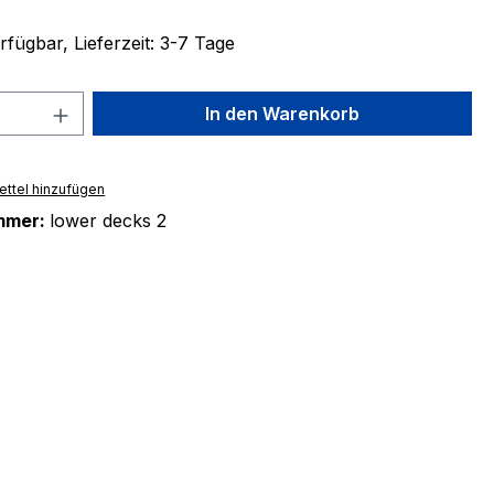
fügbar, Lieferzeit: 3-7 Tage
 Anzahl: Gib den gewünschten Wert ein 
In den Warenkorb
ttel hinzufügen
mmer:
lower decks 2