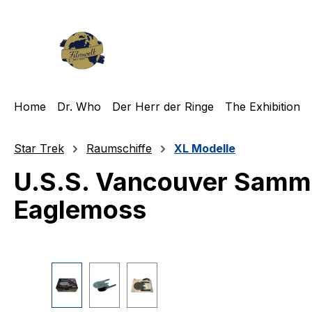
m Hauptinhalt springen
Zur Suche springen
Zur Hauptnavigation springen
Home
Dr. Who
Der Herr der Ringe
The Exhibition
Star Trek
Raumschiffe
XL Modelle
U.S.S. Vancouver Samm
Eaglemoss
Bildergalerie überspringen