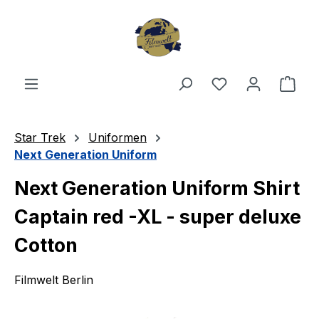
Zum Hauptinhalt springen
Du hast 0 Produ
Ware
Star Trek
Uniformen
Next Generation Uniform
Next Generation Uniform Shirt
Captain red -XL - super deluxe
Cotton
Filmwelt Berlin
Bildergalerie überspringen