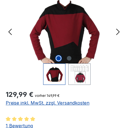
Regulärer Preis:
129,99 €
vorher 149,99 €
Preise inkl. MwSt. zzgl. Versandkosten
Durchschnittliche Bewertung von 5 von 5 Sternen
1 Bewertung