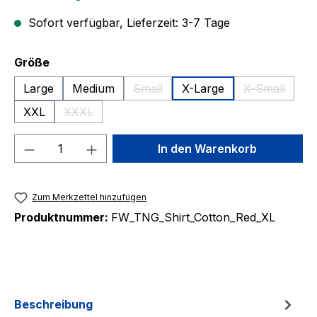
Sofort verfügbar, Lieferzeit: 3-7 Tage
auswählen
Größe
Large
Medium
Small
X-Large
X-Small
(Diese Option ist zurzeit nicht verfüg
(Diese Optio
XXL
XXXL
(Diese Option ist zurzeit nicht verfügbar.)
Produkt Anzahl: Gib den gewünschten We
In den Warenkorb
Zum Merkzettel hinzufügen
Produktnummer:
FW_TNG_Shirt_Cotton_Red_XL
Beschreibung