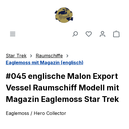
Zum Hauptinhalt springen
Du hast 0 Produ
Ware
Star Trek
Raumschiffe
Eaglemoss mit Magazin (englisch)
#045 englische Malon Export
Vessel Raumschiff Modell mit
Magazin Eaglemoss Star Trek
Eaglemoss / Hero Collector
Bildergalerie überspringen