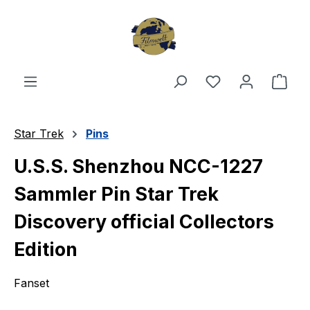
Zum Hauptinhalt springen
Du hast 0 Produ
Ware
Star Trek
Pins
U.S.S. Shenzhou NCC-1227
Sammler Pin Star Trek
Discovery official Collectors
Edition
Fanset