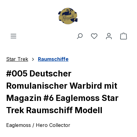
Zum Hauptinhalt springen
Du hast 0 Produ
Ware
Star Trek
Raumschiffe
#005 Deutscher
Romulanischer Warbird mit
Magazin #6 Eaglemoss Star
Trek Raumschiff Modell
Eaglemoss / Hero Collector