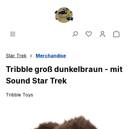
Zum Hauptinhalt springen
Du hast 0 Produ
Ware
Star Trek
Merchandise
Tribble groß dunkelbraun - mit
Sound Star Trek
Tribble Toys
Bildergalerie überspringen