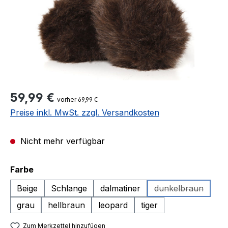
Regulärer Preis:
59,99 €
vorher 69,99 €
Preise inkl. MwSt. zzgl. Versandkosten
Nicht mehr verfügbar
auswählen
Farbe
Beige
Schlange
dalmatiner
dunkelbraun
(Diese Option i
grau
hellbraun
leopard
tiger
Zum Merkzettel hinzufügen