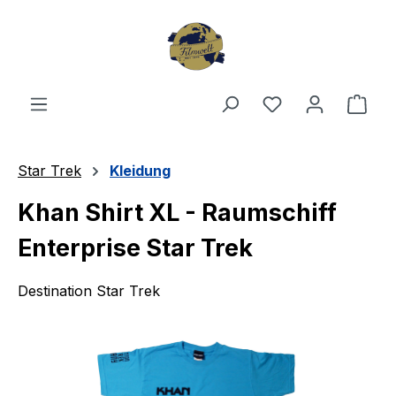
Zum Hauptinhalt springen
Du hast 0 Produ
Ware
Star Trek
Kleidung
Khan Shirt XL - Raumschiff
Enterprise Star Trek
Destination Star Trek
Bildergalerie überspringen