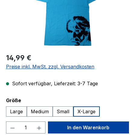
Regulärer Preis:
14,99 €
Preise inkl. MwSt. zzgl. Versandkosten
Sofort verfügbar, Lieferzeit: 3-7 Tage
auswählen
Größe
Large
Medium
Small
X-Large
Produkt Anzahl: Gib den gewünschten We
In den Warenkorb