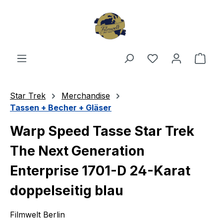
Zum Hauptinhalt springen
Du hast 0 Produ
Ware
Star Trek
Merchandise
Tassen + Becher + Gläser
Warp Speed Tasse Star Trek
The Next Generation
Enterprise 1701-D 24-Karat
doppelseitig blau
Filmwelt Berlin