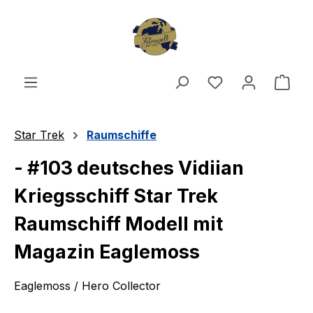
Zum Hauptinhalt springen
Du hast 0 Produ
Ware
Star Trek
Raumschiffe
- #103 deutsches Vidiian
Kriegsschiff Star Trek
Raumschiff Modell mit
Magazin Eaglemoss
Eaglemoss / Hero Collector