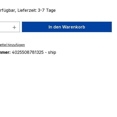
fügbar, Lieferzeit: 3-7 Tage
 Anzahl: Gib den gewünschten Wert ein 
In den Warenkorb
ttel hinzufügen
mmer:
4025508781325 - ship