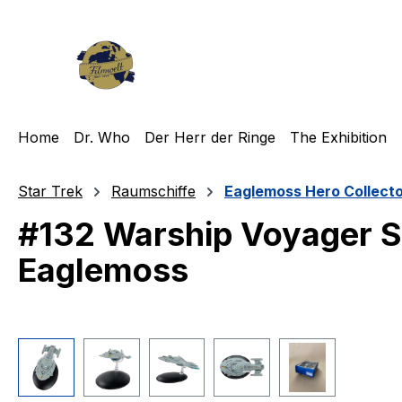
m Hauptinhalt springen
Zur Suche springen
Zur Hauptnavigation springen
Home
Dr. Who
Der Herr der Ringe
The Exhibition
Star Trek
Raumschiffe
Eaglemoss Hero Collect
#132 Warship Voyager S
Eaglemoss
Bildergalerie überspringen