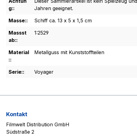
Achtun
Dieser Sammlerartikel ist kein Spielzeug und
g::
Jahren geeignet.
Masse::
Schiff ca. 13 x 5 x 1,5 cm
Massst
1:2529
ab::
Material
Metallguss mit Kunststoffteilen
::
Serie::
Voyager
Kontakt
Filmwelt Distribution GmbH
Südstraße 2