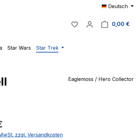
Deutsch
Du hast 0 Produkte auf 
0,00 €
Ware
a
Star Wars
Star Trek
ll
Eaglemoss / Hero Collector
eis:
€
. MwSt. zzgl. Versandkosten