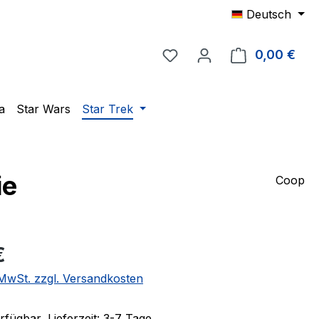
Deutsch
Du hast 0 Produkte auf 
0,00 €
Ware
a
Star Wars
Star Trek
ie
Coop
eis:
€
. MwSt. zzgl. Versandkosten
fügbar, Lieferzeit: 3-7 Tage