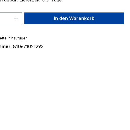
 Anzahl: Gib den gewünschten Wert ein 
In den Warenkorb
ttel hinzufügen
mmer:
810671021293