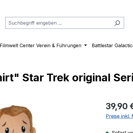
Filmwelt Center Verein & Führungen
Battlestar Galactic
t" Star Trek original Ser
Regulärer Pr
39,90 
Preise inkl
Sofort ver