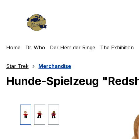
m Hauptinhalt springen
Zur Suche springen
Zur Hauptnavigation springen
Home
Dr. Who
Der Herr der Ringe
The Exhibition
Star Trek
Merchandise
Hunde-Spielzeug "Redshir
Bildergalerie überspringen