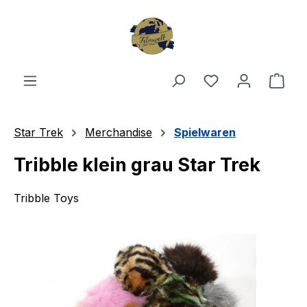
Zum Hauptinhalt springen
Du hast 0 Produ
Ware
Star Trek
Merchandise
Spielwaren
Tribble klein grau Star Trek
Tribble Toys
Bildergalerie überspringen