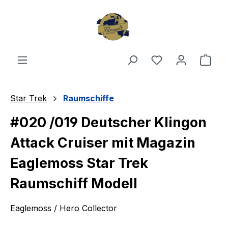
Zum Hauptinhalt springen
Du hast 0 Produ
Ware
Star Trek
Raumschiffe
#020 /019 Deutscher Klingon
Attack Cruiser mit Magazin
Eaglemoss Star Trek
Raumschiff Modell
Eaglemoss / Hero Collector