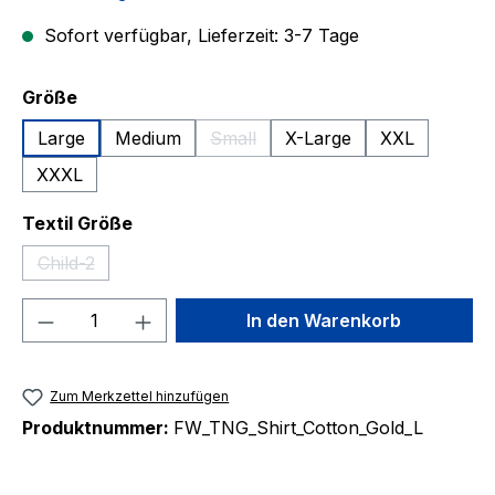
Sofort verfügbar, Lieferzeit: 3-7 Tage
auswählen
Größe
Large
Medium
Small
X-Large
XXL
(Diese Option ist zurzeit nicht verfü
XXXL
auswählen
Textil Größe
Child-2
(Diese Option ist zurzeit nicht verfügbar.)
Produkt Anzahl: Gib den gewünschten We
In den Warenkorb
Zum Merkzettel hinzufügen
Produktnummer:
FW_TNG_Shirt_Cotton_Gold_L