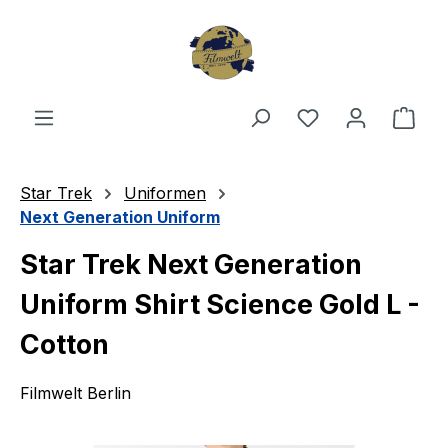
Zum Hauptinhalt springen
Du hast 0 Produ
Ware
Star Trek
Uniformen
Next Generation Uniform
Star Trek Next Generation
Uniform Shirt Science Gold L -
Cotton
Filmwelt Berlin
Bildergalerie überspringen