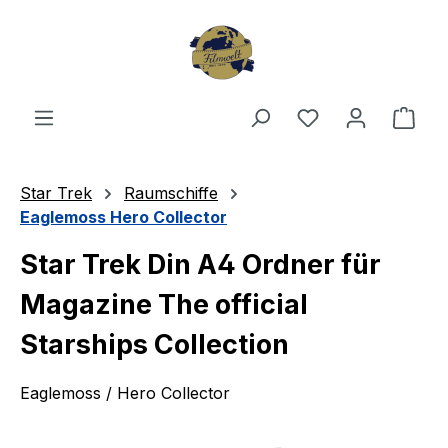
Zum Hauptinhalt springen
Du hast 0 Produ
Ware
Star Trek
Raumschiffe
Eaglemoss Hero Collector
Star Trek Din A4 Ordner für
Magazine The official
Starships Collection
Eaglemoss / Hero Collector
Bildergalerie überspringen