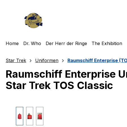
m Hauptinhalt springen
Zur Suche springen
Zur Hauptnavigation springen
Home
Dr. Who
Der Herr der Ringe
The Exhibition
Star Trek
Uniformen
Raumschiff Enterprise (T
Raumschiff Enterprise U
Star Trek TOS Classic
Bildergalerie überspringen