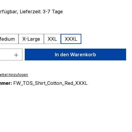
fügbar, Lieferzeit: 3-7 Tage
ählen
edium
X-Large
XXL
XXXL
 Anzahl: Gib den gewünschten Wert ein 
In den Warenkorb
ttel hinzufügen
mmer:
FW_TOS_Shirt_Cotton_Red_XXXL