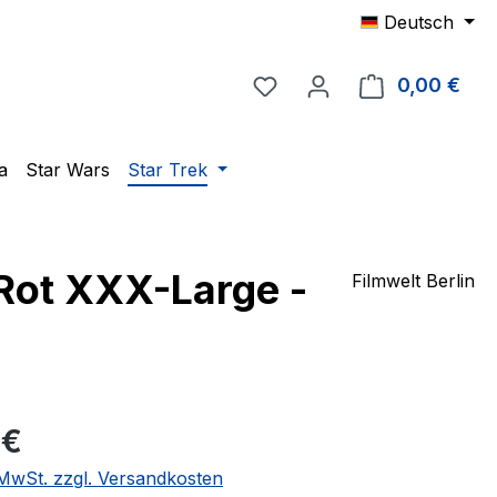
Deutsch
Du hast 0 Produkte auf 
0,00 €
Ware
a
Star Wars
Star Trek
 Rot XXX-Large -
Filmwelt Berlin
eis:
 €
. MwSt. zzgl. Versandkosten