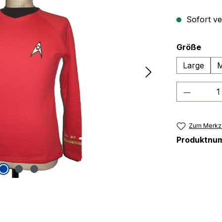
Sofort ver
ausw
Größe
Large
M
Produkt
Zum Merkze
Produktnu