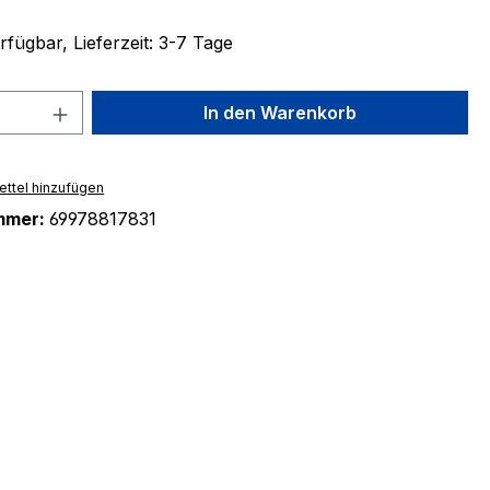
fügbar, Lieferzeit: 3-7 Tage
 Anzahl: Gib den gewünschten Wert ein 
In den Warenkorb
ttel hinzufügen
mmer:
69978817831