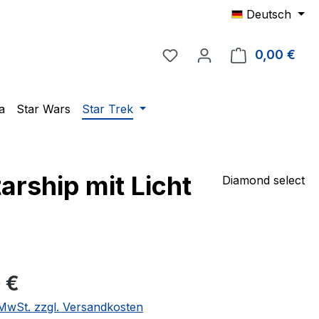
Deutsch
Du hast 0 Produkte auf 
0,00 €
Ware
a
Star Wars
Star Trek
arship mit Licht
Diamond select
eis:
 €
. MwSt. zzgl. Versandkosten