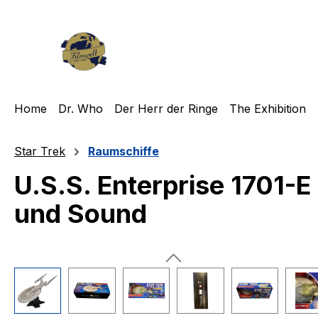
m Hauptinhalt springen
Zur Suche springen
Zur Hauptnavigation springen
Home
Dr. Who
Der Herr der Ringe
The Exhibition
Star Trek
Raumschiffe
U.S.S. Enterprise 1701-E 
und Sound
Bildergalerie überspringen