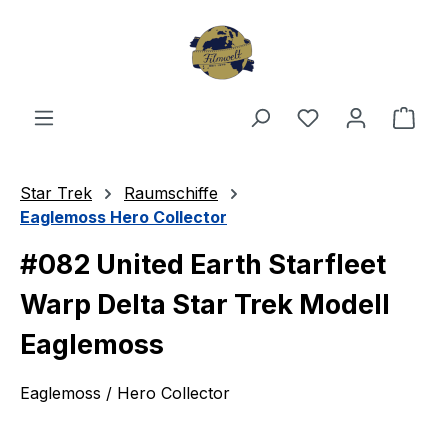
Zum Hauptinhalt springen
Du hast 0 Produ
Ware
Star Trek
Raumschiffe
Eaglemoss Hero Collector
#082 United Earth Starfleet
Warp Delta Star Trek Modell
Eaglemoss
Eaglemoss / Hero Collector
Bildergalerie überspringen