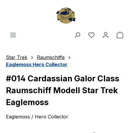
Zum Hauptinhalt springen
Du hast 0 Produ
Ware
Star Trek
Raumschiffe
Eaglemoss Hero Collector
#014 Cardassian Galor Class
Raumschiff Modell Star Trek
Eaglemoss
Eaglemoss / Hero Collector
Bildergalerie überspringen