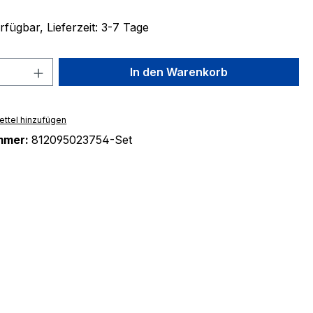
fügbar, Lieferzeit: 3-7 Tage
 Anzahl: Gib den gewünschten Wert ein 
In den Warenkorb
ttel hinzufügen
mmer:
812095023754-Set