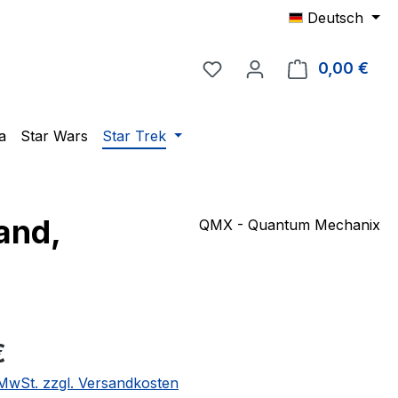
Deutsch
Du hast 0 Produkte auf 
0,00 €
Ware
a
Star Wars
Star Trek
and,
QMX - Quantum Mechanix
eis:
€
. MwSt. zzgl. Versandkosten