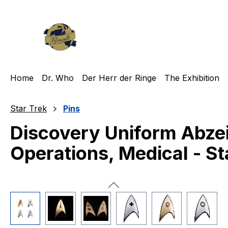
m Hauptinhalt springen
Zur Suche springen
Zur Hauptnavigation springen
Home
Dr. Who
Der Herr der Ringe
The Exhibition
Star Trek
Pins
Discovery Uniform Abze
Operations, Medical - St
Bildergalerie überspringen