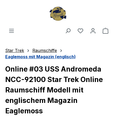
Zum Hauptinhalt springen
Du hast 0 Produ
Ware
Star Trek
Raumschiffe
Eaglemoss mit Magazin (englisch)
Online #03 USS Andromeda
NCC-92100 Star Trek Online
Raumschiff Modell mit
englischem Magazin
Eaglemoss