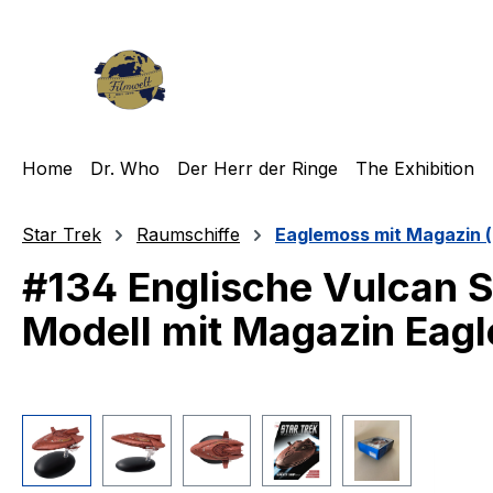
m Hauptinhalt springen
Zur Suche springen
Zur Hauptnavigation springen
Home
Dr. Who
Der Herr der Ringe
The Exhibition
Star Trek
Raumschiffe
Eaglemoss mit Magazin (
#134 Englische Vulcan S
Modell mit Magazin Eag
Bildergalerie überspringen