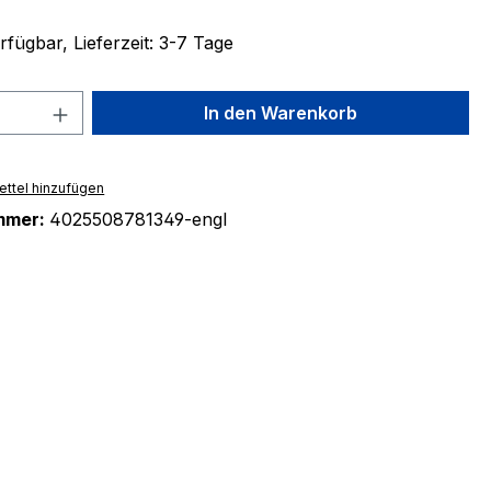
fügbar, Lieferzeit: 3-7 Tage
 Anzahl: Gib den gewünschten Wert ein 
In den Warenkorb
ttel hinzufügen
mmer:
4025508781349-engl