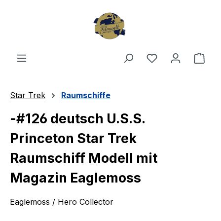
Zum Hauptinhalt springen
Du hast 0 Produ
Ware
Star Trek
Raumschiffe
-#126 deutsch U.S.S.
Princeton Star Trek
Raumschiff Modell mit
Magazin Eaglemoss
Eaglemoss / Hero Collector