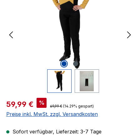
Verkaufspreis:
%
59,99 €
Regulärer Preis:
69,99 €
(14.29% gespart)
Preise inkl. MwSt. zzgl. Versandkosten
Sofort verfügbar, Lieferzeit: 3-7 Tage