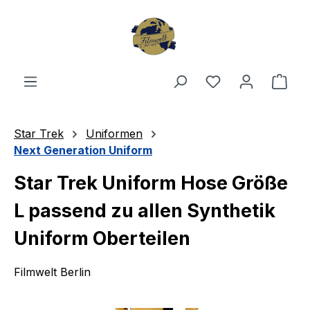
Zum Hauptinhalt springen
Du hast 0 Produ
Ware
Star Trek
Uniformen
Next Generation Uniform
Star Trek Uniform Hose Größe
L passend zu allen Synthetik
Uniform Oberteilen
Filmwelt Berlin
Bildergalerie überspringen