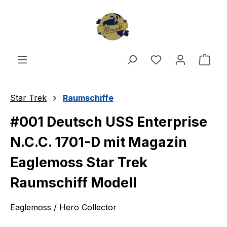
Zum Hauptinhalt springen
Du hast 0 Produ
Ware
Star Trek
Raumschiffe
#001 Deutsch USS Enterprise
N.C.C. 1701-D mit Magazin
Eaglemoss Star Trek
Raumschiff Modell
Eaglemoss / Hero Collector