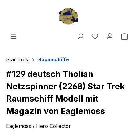
Zum Hauptinhalt springen
Du hast 0 Produ
Ware
Star Trek
Raumschiffe
#129 deutsch Tholian
Netzspinner (2268) Star Trek
Raumschiff Modell mit
Magazin von Eaglemoss
Eaglemoss / Hero Collector