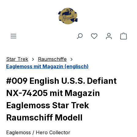
Zum Hauptinhalt springen
Du hast 0 Produ
Ware
Star Trek
Raumschiffe
Eaglemoss mit Magazin (englisch)
#009 English U.S.S. Defiant
NX-74205 mit Magazin
Eaglemoss Star Trek
Raumschiff Modell
Eaglemoss / Hero Collector