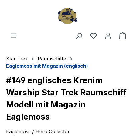
Zum Hauptinhalt springen
Du hast 0 Produ
Ware
Star Trek
Raumschiffe
Eaglemoss mit Magazin (englisch)
#149 englisches Krenim
Warship Star Trek Raumschiff
Modell mit Magazin
Eaglemoss
Eaglemoss / Hero Collector