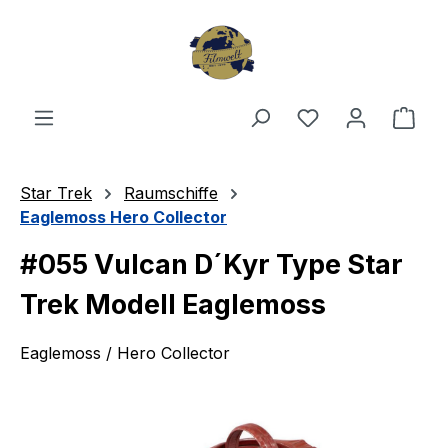
Zum Hauptinhalt springen
Du hast 0 Produ
Ware
Star Trek
Raumschiffe
Eaglemoss Hero Collector
#055 Vulcan D´Kyr Type Star
Trek Modell Eaglemoss
Eaglemoss / Hero Collector
Bildergalerie überspringen