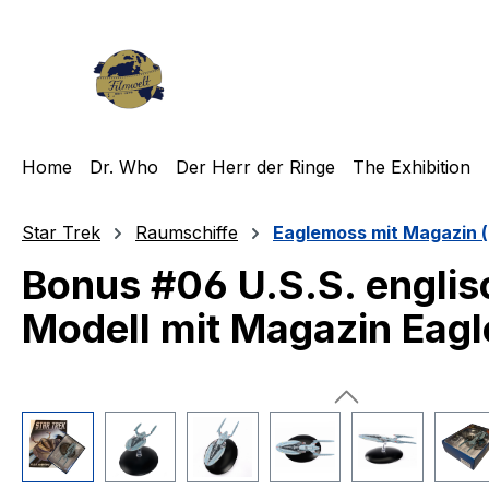
m Hauptinhalt springen
Zur Suche springen
Zur Hauptnavigation springen
Home
Dr. Who
Der Herr der Ringe
The Exhibition
Star Trek
Raumschiffe
Eaglemoss mit Magazin (
Bonus #06 U.S.S. englis
Modell mit Magazin Eag
Bildergalerie überspringen