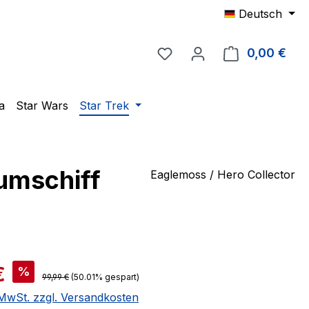
Deutsch
Du hast 0 Produkte auf 
0,00 €
Ware
a
Star Wars
Star Trek
umschiff
Eaglemoss / Hero Collector
is:
€
%
Regulärer Preis:
99,99 €
(50.01% gespart)
. MwSt. zzgl. Versandkosten