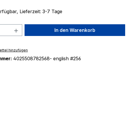
fügbar, Lieferzeit: 3-7 Tage
 Anzahl: Gib den gewünschten Wert ein 
In den Warenkorb
ttel hinzufügen
mmer:
4025508782568- english #256