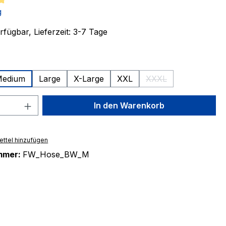
tliche Bewertung von 5 von 5 Sternen
g
fügbar, Lieferzeit: 3-7 Tage
ählen
edium
Large
X-Large
XXL
XXXL
(Diese Option ist zurz
 Anzahl: Gib den gewünschten Wert ein 
In den Warenkorb
ttel hinzufügen
mmer:
FW_Hose_BW_M