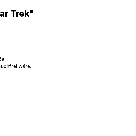
ar Trek"
aße.
auchfrei wäre.