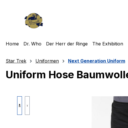
m Hauptinhalt springen
Zur Suche springen
Zur Hauptnavigation springen
Home
Dr. Who
Der Herr der Ringe
The Exhibition
Star Trek
Uniformen
Next Generation Uniform
Uniform Hose Baumwolle
Bildergalerie überspringen