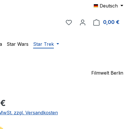
Deutsch
Du hast 0 Produkte auf 
0,00 €
Ware
a
Star Wars
Star Trek
Filmwelt Berlin
eis:
 €
. MwSt. zzgl. Versandkosten