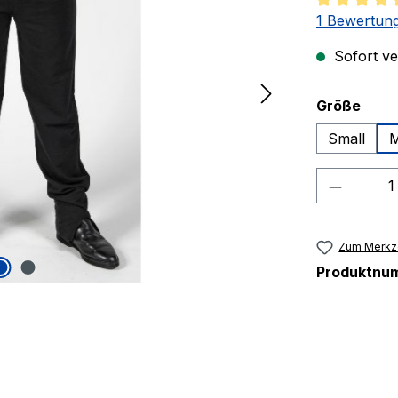
Durchschnit
1 Bewertun
Sofort ver
ausw
Größe
Small
M
Produkt
Zum Merkze
Produktnu