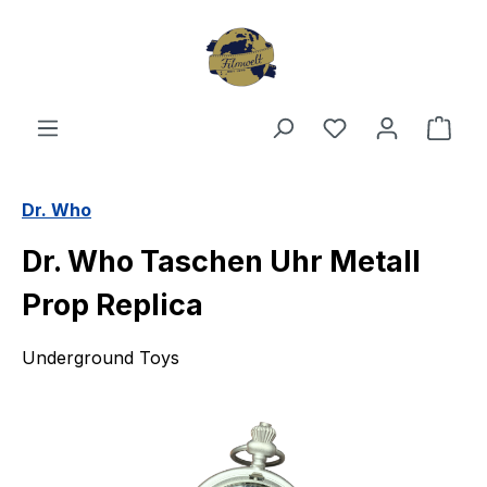
Zum Hauptinhalt springen
Du hast 0 Produ
Ware
Dr. Who
Dr. Who Taschen Uhr Metall
Prop Replica
Underground Toys
Bildergalerie überspringen