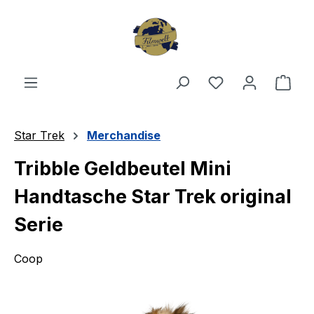
Zum Hauptinhalt springen
Du hast 0 Produ
Ware
Star Trek
Merchandise
Tribble Geldbeutel Mini
Handtasche Star Trek original
Serie
Coop
Bildergalerie überspringen