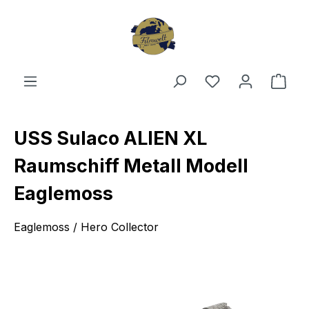
Zum Hauptinhalt springen
Du hast 0 Produ
Ware
USS Sulaco ALIEN XL
Raumschiff Metall Modell
Eaglemoss
Eaglemoss / Hero Collector
Bildergalerie überspringen