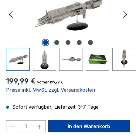
Regulärer Preis:
199,99 €
vorher 199,99 €
Preise inkl. MwSt. zzgl. Versandkosten
Sofort verfügbar, Lieferzeit: 3-7 Tage
Produkt Anzahl: Gib den gewünschten We
In den Warenkorb