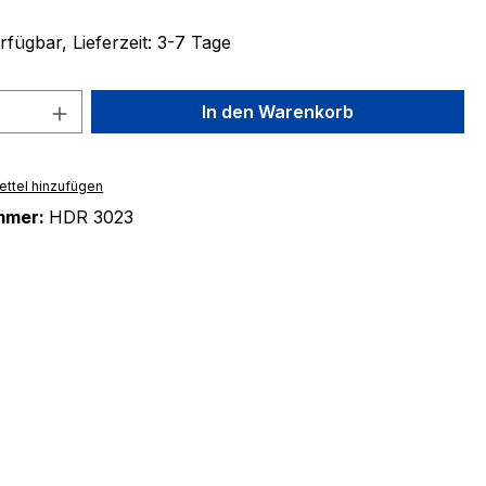
fügbar, Lieferzeit: 3-7 Tage
 Anzahl: Gib den gewünschten Wert ein 
In den Warenkorb
ttel hinzufügen
mmer:
HDR 3023