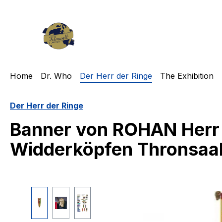
m Hauptinhalt springen
Zur Suche springen
Zur Hauptnavigation springen
Home
Dr. Who
Der Herr der Ringe
The Exhibition
Der Herr der Ringe
Banner von ROHAN Herr D
Widderköpfen Thronsaa
Bildergalerie überspringen