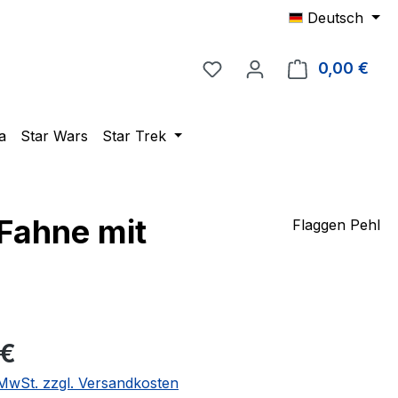
Deutsch
Du hast 0 Produkte auf 
0,00 €
Ware
a
Star Wars
Star Trek
Fahne mit
Flaggen Pehl
eis:
 €
. MwSt. zzgl. Versandkosten