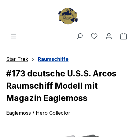
Zum Hauptinhalt springen
Du hast 0 Produ
Ware
Star Trek
Raumschiffe
#173 deutsche U.S.S. Arcos
Raumschiff Modell mit
Magazin Eaglemoss
Eaglemoss / Hero Collector
Bildergalerie überspringen