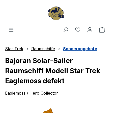
Zum Hauptinhalt springen
Du hast 0 Produ
Ware
Star Trek
Raumschiffe
Sonderangebote
Bajoran Solar-Sailer
Raumschiff Modell Star Trek
Eaglemoss defekt
Eaglemoss / Hero Collector
Bildergalerie überspringen