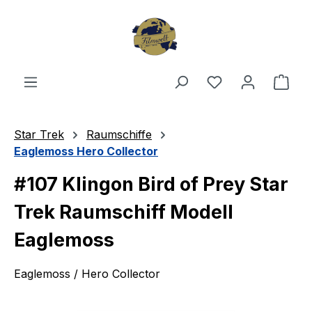
Zum Hauptinhalt springen
Du hast 0 Produ
Ware
Star Trek
Raumschiffe
Eaglemoss Hero Collector
#107 Klingon Bird of Prey Star
Trek Raumschiff Modell
Eaglemoss
Eaglemoss / Hero Collector
Bildergalerie überspringen