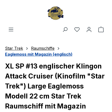
Zum Hauptinhalt springen
Du hast 0 Produ
Ware
Star Trek
Raumschiffe
Eaglemoss mit Magazin (englisch)
XL SP #13 englischer Klingon
Attack Cruiser (Kinofilm "Star
Trek") Large Eaglemoss
Modell 22 cm Star Trek
Raumschiff mit Magazin