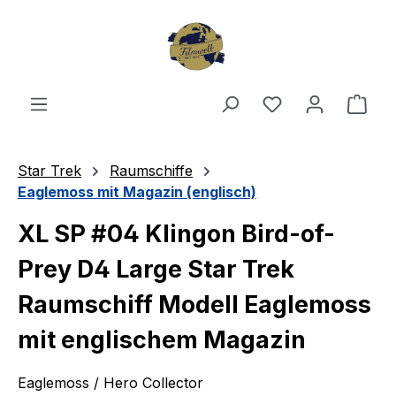
Zum Hauptinhalt springen
Du hast 0 Produ
Ware
Star Trek
Raumschiffe
Eaglemoss mit Magazin (englisch)
XL SP #04 Klingon Bird-of-
Prey D4 Large Star Trek
Raumschiff Modell Eaglemoss
mit englischem Magazin
Eaglemoss / Hero Collector