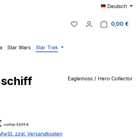
Deutsch
Du hast 0 Produkte auf 
0,00 €
Ware
a
Star Wars
Star Trek
schiff
Eaglemoss / Hero Collector
eis:
€
vorher 59,99 €
. MwSt. zzgl. Versandkosten