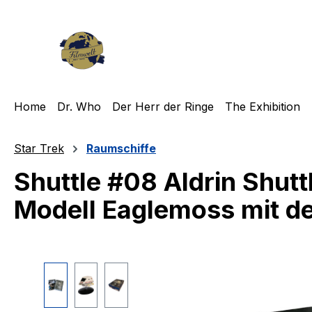
m Hauptinhalt springen
Zur Suche springen
Zur Hauptnavigation springen
Home
Dr. Who
Der Herr der Ringe
The Exhibition
Star Trek
Raumschiffe
Shuttle #08 Aldrin Shutt
Modell Eaglemoss mit 
Bildergalerie überspringen