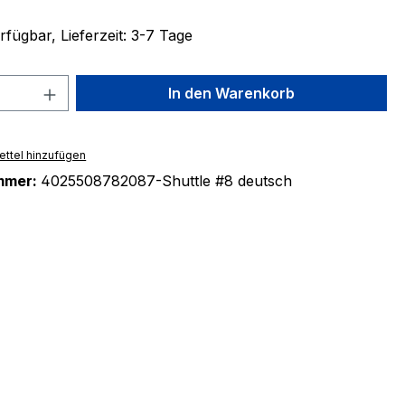
fügbar, Lieferzeit: 3-7 Tage
 Anzahl: Gib den gewünschten Wert ein 
In den Warenkorb
ttel hinzufügen
mmer:
4025508782087-Shuttle #8 deutsch