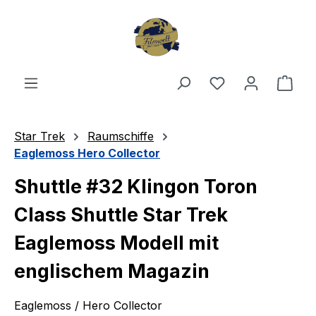
Zum Hauptinhalt springen
Du hast 0 Produ
Ware
Star Trek
Raumschiffe
Eaglemoss Hero Collector
Shuttle #32 Klingon Toron
Class Shuttle Star Trek
Eaglemoss Modell mit
englischem Magazin
Eaglemoss / Hero Collector