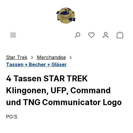
Zum Hauptinhalt springen
Du hast 0 Produ
Ware
Star Trek
Merchandise
Tassen + Becher + Gläser
4 Tassen STAR TREK
Klingonen, UFP, Command
und TNG Communicator Logo
PO:S
Bildergalerie überspringen