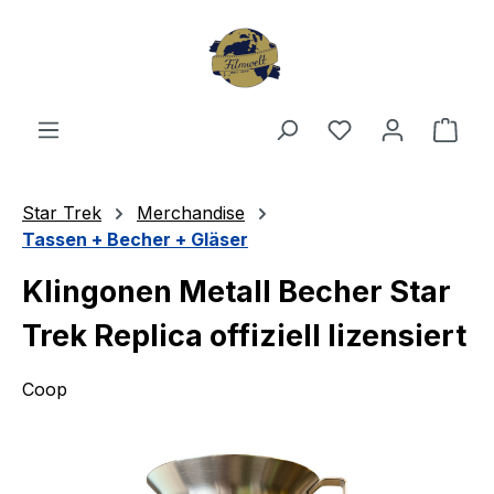
Zum Hauptinhalt springen
Du hast 0 Produ
Ware
Star Trek
Merchandise
Tassen + Becher + Gläser
Klingonen Metall Becher Star
Trek Replica offiziell lizensiert
Coop
Bildergalerie überspringen