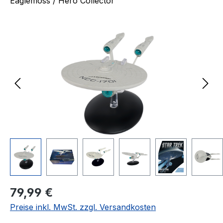
Eaglemoss / Hero Collector
Bildergalerie überspringen
Regulärer Preis:
79,99 €
Preise inkl. MwSt. zzgl. Versandkosten